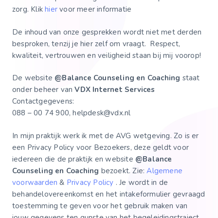
zorg. Klik
hier
voor meer informatie
De inhoud van onze gesprekken wordt niet met derden
besproken, tenzij je hier zelf om vraagt. Respect,
kwaliteit, vertrouwen en veiligheid staan bij mij voorop!
De website
@Balance Counseling en Coaching
staat
onder beheer van
VDX Internet Services
Contactgegevens:
088 – 00 74 900, helpdesk@vdx.nl
In mijn praktijk werk ik met de AVG wetgeving. Zo is er
een Privacy Policy voor Bezoekers, deze geldt voor
iedereen die de praktijk en website
@Balance
Counseling en Coaching
bezoekt. Zie:
Algemene
voorwaarden
&
Privacy Policy
. Je wordt in de
behandelovereenkomst en het intakeformulier gevraagd
toestemming te geven voor het gebruik maken van
jouw gegevens ten gunste van het begeleidingstraject.