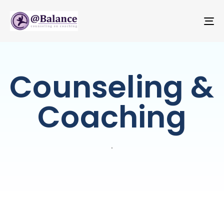
T
NA
Counseling &
Coaching
.